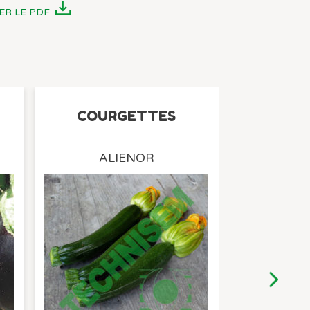
ER LE PDF
COURGETTES
HA
ALIENOR
A
Adaptée au 
sans fil ni p
Voir l