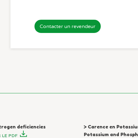
Contacter un revendeur
trogen deficiencies
> Carence en Potassiu
Potassium and Phospho
 LE PDF