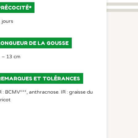
PRÉCOCITÉ*
 jours
LONGUEUR DE LA GOUSSE
 – 13 cm
REMARQUES ET TOLÉRANCES
 : BCMV***, anthracnose. IR : graisse du
ricot